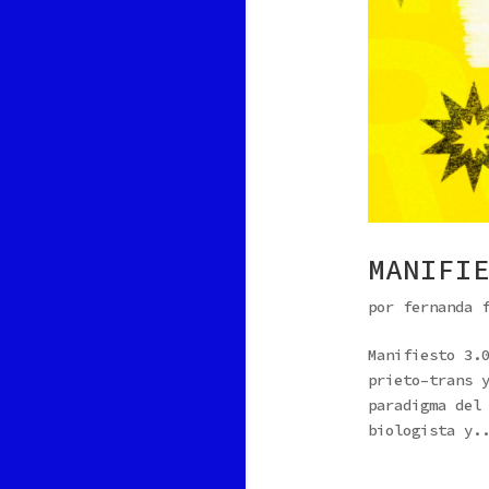
MANIFI
por
fernanda 
Manifiesto 3.
prieto–trans 
paradigma del
biologista y.