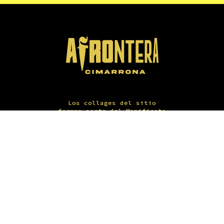
Los collages del sitio
forman parte del Manifiesto
1. AFROntera Collages del
sitio: Marbella Figueroa
Identidad gráfica: Saúl de
León